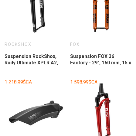
ROCKSHOX
FOX
Suspension RockShox,
Suspension FOX 36
Rudy Ultimate XPLR A2,
Factory - 29", 160 mm, 15 x
700C, Solo Air, 40mm, 1-
110 mm, Kabolt-X, 44mm
1/8''-1.5'', 12x100mm TA,
Offset, GRIP X Damper,
Rake: 51mm, Noir.
58HT, Shiny Orange
1 218,99$CA
1 598,99$CA