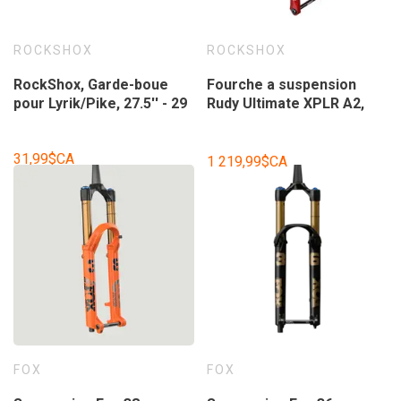
ROCKSHOX
ROCKSHOX
RockShox, Garde-boue
Fourche a suspension
pour Lyrik/Pike, 27.5'' - 29
Rudy Ultimate XPLR A2,
700C, Solo Air, 40mm, 1-
1/8''-1.5'', 12x100mm TA,
31,99$CA
Rake: 51mm, Rouge
1 219,99$CA
FOX
FOX