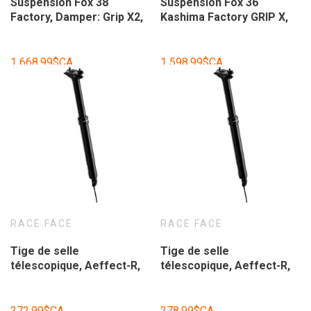
Suspension Fox 38
Suspension Fox 36
Factory, Damper: Grip X2,
Kashima Factory GRIP X,
Shiny Orange, 170mm
29'', HSC, LSC et LSR Noir
lustré, 160mm.
1 668,99$CA
1 598,99$CA
RACE FACE
RACE FACE
Tige de selle
Tige de selle
télescopique, Aeffect-R,
télescopique, Aeffect-R,
Ø 30.9mm (shim pour 31.6
Ø 30.9mm (shim pour 31.6
inclus), 170mm
inclus), 150mm
débattement, sans
débattement, sans
272,99$CA
278,99$CA