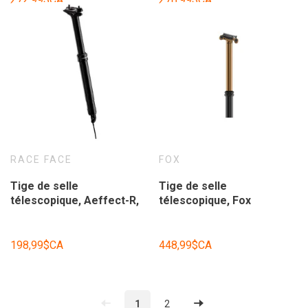
manette.
manette.
RACE FACE
FOX
Tige de selle
Tige de selle
télescopique, Aeffect-R,
télescopique, Fox
Ø 30.9mm (shim pour 31.6
Transfer Kashima, Ø
inclus), 125mm
31.6mm, 150mm
débattement, sans
débattement, sans
198,99$CA
448,99$CA
manette.
manette.
1
2