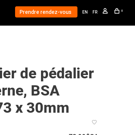
Prendre rendez-vous
0
EN
FR
ier de pédalier
erne, BSA
73 x 30mm