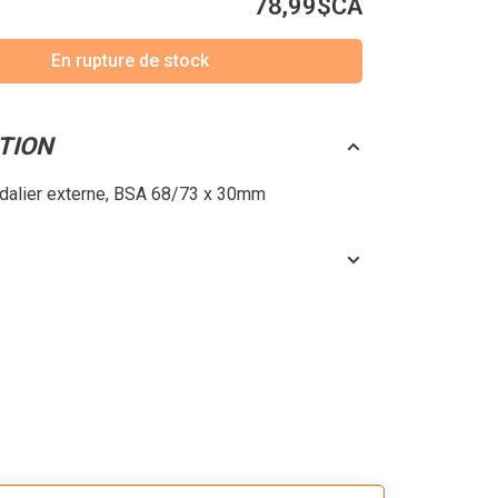
78,99$CA
En rupture de stock
TION
édalier externe, BSA 68/73 x 30mm