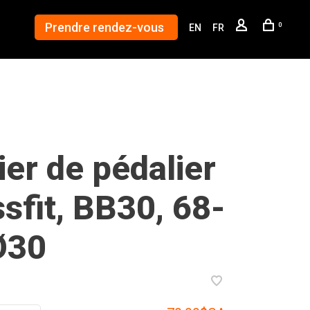
Prendre rendez-vous
0
EN
FR
ier de pédalier
sfit, BB30, 68-
Ø30