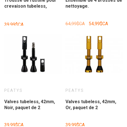
Trousse de rustine pour
Ensemble de 4 brosses de
crevaison tubeless,
nettoyage.
Holshot, Rose mat.
64,99$CA
54,99$CA
39,99$CA
PEATYS
PEATYS
Valves tubeless, 42mm,
Valves tubeless, 42mm,
Noir, paquet de 2
Or, paquet de 2
39,99$CA
39,99$CA