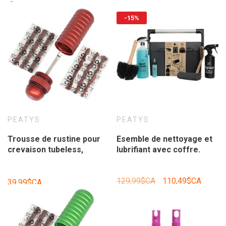
-15%
PEATYS
PEATYS
Trousse de rustine pour
Esemble de nettoyage et
crevaison tubeless,
lubrifiant avec coffre.
Holshot, rouge.
129,99$CA
110,49$CA
39,99$CA