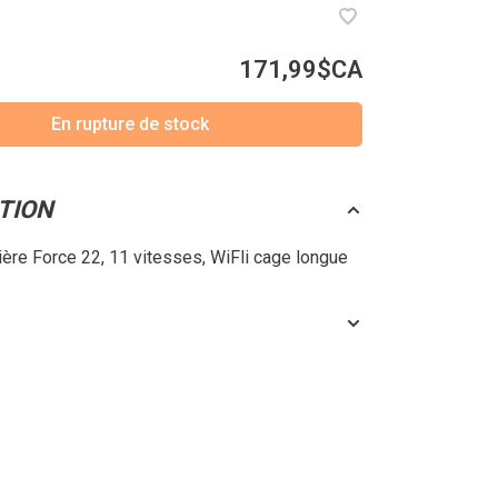
171,99$CA
En rupture de stock
TION
rière Force 22, 11 vitesses, WiFli cage longue