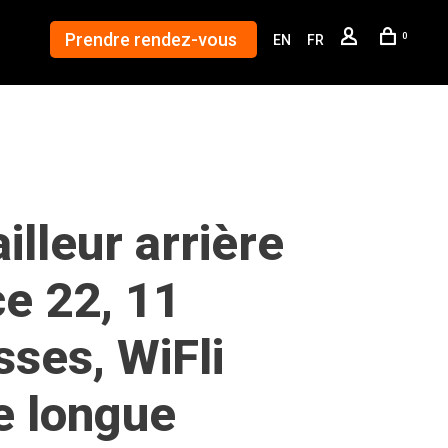
Prendre rendez-vous
0
EN
FR
illeur arrière
e 22, 11
sses, WiFli
e longue