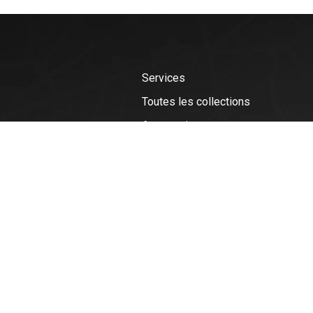
Services
Toutes les collections
Accessoires
Pièces
Outils et lubrifiants
Pneus, scellants et valves
© Copyright 2026 Vélotonic | Le Garage Cycliste