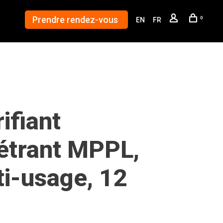
Prendre rendez-vous
0
EN
FR
ifiant
étrant MPPL,
ti-usage, 12