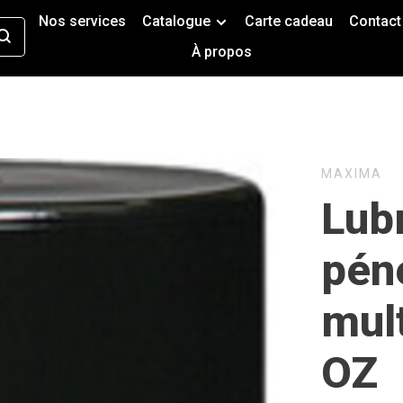
Nos services
Catalogue
Carte cadeau
Contact
À propos
MAXIMA
Lubr
pén
mul
OZ